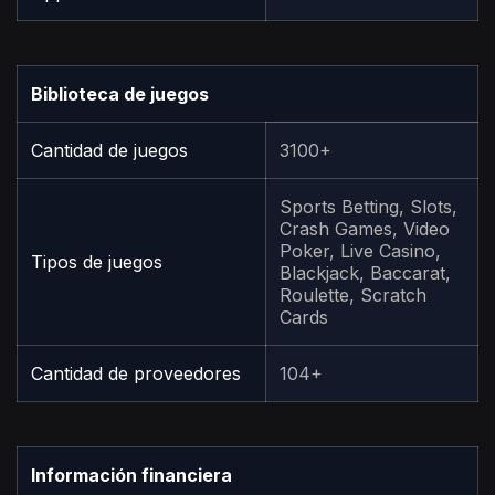
Biblioteca de juegos
Cantidad de juegos
3100+
Sports Betting, Slots,
Crash Games, Video
Poker, Live Casino,
Tipos de juegos
Blackjack, Baccarat,
Roulette, Scratch
Cards
Cantidad de proveedores
104+
Información financiera