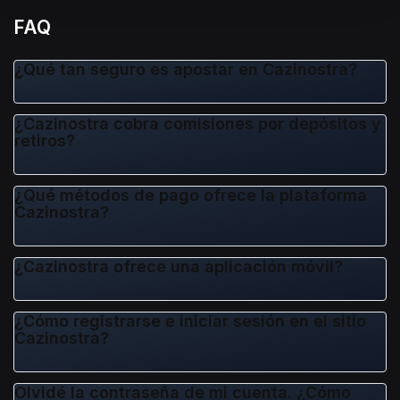
FAQ
¿Qué tan seguro es apostar en Cazinostra?
Cazinostra se toma la seguridad muy en serio.
Utilizamos los más altos estándares de protección de
¿Cazinostra cobra comisiones por depósitos y
datos y estamos regulados por autoridades de juego
retiros?
reconocidas.
Cazinostra no cobra comisiones por los depósitos. En
cuanto a los retiros, la mayoría de los métodos son
¿Qué métodos de pago ofrece la plataforma
gratuitos, aunque algunos proveedores de pago
Cazinostra?
pueden aplicar sus propias comisiones.
En Cazinostra puedes utilizar tarjetas bancarias,
monederos electrónicos, transferencias bancarias y
¿Cazinostra ofrece una aplicación móvil?
criptomonedas. Todos los métodos son seguros y
Sí, Cazinostra ofrece una aplicación móvil dedicada
garantizan transacciones rápidas.
para dispositivos iOS y Android. Puedes descargarla
¿Cómo registrarse e iniciar sesión en el sitio
desde App Store o Google Play para jugar donde
Cazinostra?
quieras.
Para empezar en Cazinostra, haz clic en
«Registrarse», crea tu cuenta y confirma tu correo
Olvidé la contraseña de mi cuenta. ¿Cómo
electrónico. Luego usa tus credenciales para iniciar