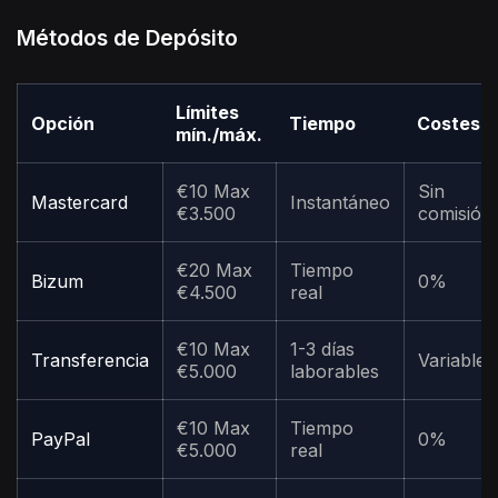
Métodos de Depósito
Límites
Opción
Tiempo
Costes
mín./máx.
€10 Max
Sin
Mastercard
Instantáneo
€3.500
comisión
€20 Max
Tiempo
Bizum
0%
€4.500
real
€10 Max
1-3 días
Transferencia
Variable
€5.000
laborables
€10 Max
Tiempo
PayPal
0%
€5.000
real