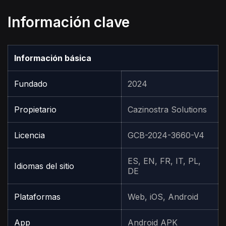
Información clave
Información básica
Fundado
2024
Propietario
Cazinostra Solutions
Licencia
GCB-2024-3660-V4
ES, EN, FR, IT, PL,
Idiomas del sitio
DE
Plataformas
Web, iOS, Android
App
Android APK