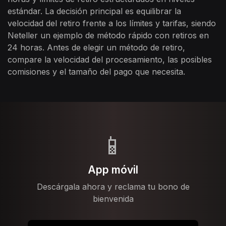
estándar. La decisión principal es equilibrar la
velocidad del retiro frente a los límites y tarifas, siendo
Neteller un ejemplo de método rápido con retiros en
24 horas. Antes de elegir un método de retiro,
compare la velocidad del procesamiento, las posibles
comisiones y el tamaño del pago que necesita.
📱
App móvil
Descárgala ahora y reclama tu bono de
bienvenida