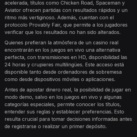
acelerada, títulos como Chicken Road, Spaceman y
Aviator ofrecen partidas con resultados rápidos y un
ritmo más vertiginoso. Además, cuentan con el
protocolo Provably Fair, que permite a los jugadores
verificar que los resultados no han sido alterados.
Quienes prefieran la atmósfera de un casino real
encontrarán en los juegos en vivo una alternativa
perfecta, con transmisiones en HD, disponibilidad las
24 horas y crupieres multilingües. Este acceso está
disponible tanto desde ordenadores de sobremesa
como desde dispositivos móviles o aplicaciones.
Antes de apostar dinero real, la posibilidad de jugar en
modo demo, salvo en los juegos en vivo y algunas
categorías especiales, permite conocer los títulos,
entender sus reglas y establecer preferencias. Esto
resulta crucial para tomar decisiones informadas antes
de registrarse o realizar un primer depósito.