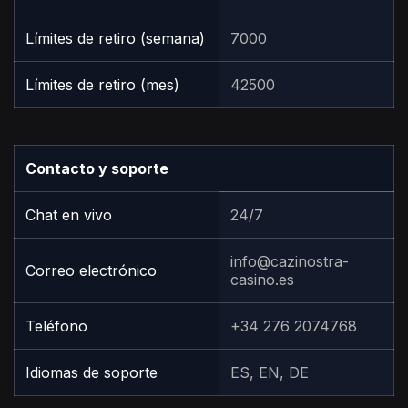
Límites de retiro (semana)
7000
Límites de retiro (mes)
42500
Contacto y soporte
Chat en vivo
24/7
info@cazinostra-
Correo electrónico
casino.es
Teléfono
+34 276 2074768
Idiomas de soporte
ES, EN, DE