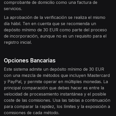
comprobante de domicilio como una factura de
servicios.
La aprobación de la verificación se realiza el mismo
día hábil. Ten en cuenta que se recomienda un
depósito mínimo de 30 EUR como parte del proceso
de incorporación, aunque no es un requisito para el
registro inicial.
Opciones Bancarias
Este sistema admite un depósito mínimo de 30 EUR
con una mezcla de métodos que incluyen Mastercard
y PayPal, y permite operar en múltiples monedas. La
principal comparación que debes hacer es entre la
velocidad de procesamiento instantánea y el posible
coste de las comisiones. Usa las tablas a continuación
para comparar la rapidez, los límites y la exposición a
comisiones de cada método.