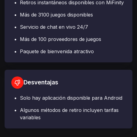
Retiros instantáneos disponibles con MiFinity
Más de 3100 juegos disponibles
Servicio de chat en vivo 24/7
Más de 100 proveedores de juegos
Paquete de bienvenida atractivo
Desventajas
Solo hay aplicación disponible para Android
Algunos métodos de retiro incluyen tarifas
variables