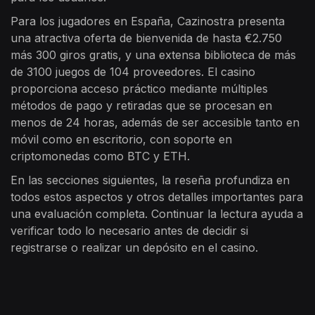
Para los jugadores en España, Cazinostra presenta
una atractiva oferta de bienvenida de hasta €2.750
más 300 giros gratis, y una extensa biblioteca de más
de 3100 juegos de 104 proveedores. El casino
proporciona acceso práctico mediante múltiples
métodos de pago y retiradas que se procesan en
menos de 24 horas, además de ser accesible tanto en
móvil como en escritorio, con soporte en
criptomonedas como BTC y ETH.
En las secciones siguientes, la reseña profundiza en
todos estos aspectos y otros detalles importantes para
una evaluación completa. Continuar la lectura ayuda a
verificar todo lo necesario antes de decidir si
registrarse o realizar un depósito en el casino.