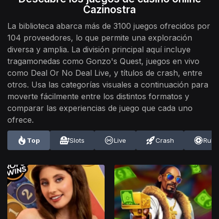
Cazinostra
La biblioteca abarca más de 3100 juegos ofrecidos por
104 proveedores, lo que permite una exploración
diversa y amplia. La división principal aquí incluye
tragamonedas como Gonzo's Quest, juegos en vivo
como Deal Or No Deal Live, y títulos de crash, entre
otros. Usa las categorías visuales a continuación para
moverte fácilmente entre los distintos formatos y
comparar las experiencias de juego que cada uno
ofrece.
Top
Slots
Live
Crash
Rule