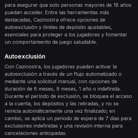
para asegurar que solo personas mayores de 18 años
puedan acceder. Entre las herramientas más
destacadas, Cazinostra ofrece opciones de
autoexclusión y límites de depósito ajustables,
esenciales para proteger a los jugadores y fomentar
un comportamiento de juego saludable.
Autoexclusión
Con Cazinostra, los jugadores pueden activar la
autoexclusión a través de un flujo automatizado o
mediante una solicitud manual, con opciones de
duración de 6 meses, 9 meses, 1 año o indefinida.
Durante el período de exclusión, se bloquea el acceso
a la cuenta, los depósitos y las retiradas, y no se
reinicia automáticamente una vez finalizado; en
cambio, se aplica un periodo de espera de 7 días para
exclusiones indefinidas y una revisión interna para
cancelaciones anticipadas.